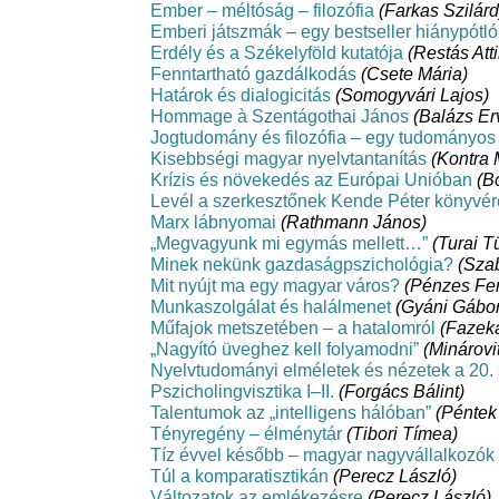
Ember – méltóság – filozófia
(Farkas Szilárd
Emberi játszmák – egy bestseller hiánypótló
Erdély és a Székelyföld kutatója
(Restás Atti
Fenntartható gazdálkodás
(Csete Mária)
Határok és dialogicitás
(Somogyvári Lajos)
Hommage à Szentágothai János
(Balázs Er
Jogtudomány és filozófia – egy tudományo
Kisebbségi magyar nyelvtantanítás
(Kontra 
Krízis és növekedés az Európai Unióban
(B
Levél a szerkesztőnek Kende Péter könyvér
Marx lábnyomai
(Rathmann János)
„Megvagyunk mi egymás mellett…”
(Turai T
Minek nekünk gazdaságpszichológia?
(Szab
Mit nyújt ma egy magyar város?
(Pénzes Fe
Munkaszolgálat és halálmenet
(Gyáni Gábor
Műfajok metszetében – a hatalomról
(Fazek
„Nagyító üveghez kell folyamodni”
(Minárovi
Nyelvtudományi elméletek és nézetek a 20
Pszicholingvisztika I–II.
(Forgács Bálint)
Talentumok az „intelligens hálóban”
(Péntek
Tényregény – élménytár
(Tibori Tímea)
Tíz évvel később – magyar nagyvállalkozók
Túl a komparatisztikán
(Perecz László)
Változatok az emlékezésre
(Perecz László)