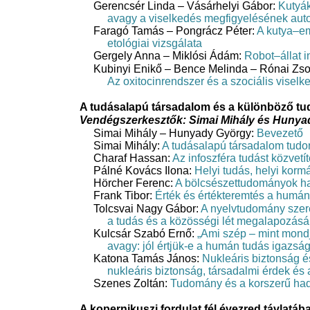
Gerencsér Linda – Vásárhelyi Gábor:
Kutyák
avagy a viselkedés megfigyelésének aut
Faragó Tamás – Pongrácz Péter:
A kutya–e
etológiai vizsgálata
Gergely Anna – Miklósi Ádám:
Robot–állat i
Kubinyi Enikő – Bence Melinda – Rónai Zsol
Az oxitocinrendszer és a szociális visel
A tudásalapú társadalom és a különböző t
Vendégszerkesztők: Simai Mihály és Huny
Simai Mihály – Hunyady György:
Bevezető
Simai Mihály:
A tudásalapú társadalom tudo
Charaf Hassan:
Az infoszféra tudást közvet
Pálné Kovács Ilona:
Helyi tudás, helyi kormá
Hörcher Ferenc:
A bölcsészettudományok h
Frank Tibor:
Érték és értékteremtés a hum
Tolcsvai Nagy Gábor:
A nyelvtudomány sze
a tudás és a közösségi lét megalapozás
Kulcsár Szabó Ernő:
„Ami szép – mint mondj
avagy: jól értjük-e a humán tudás igazsá
Katona Tamás János:
Nukleáris biztonság 
nukleáris biztonság, társadalmi érdek és 
Szenes Zoltán:
Tudomány és a korszerű ha
A kopernikuszi fordulat fél évezred távlatáb