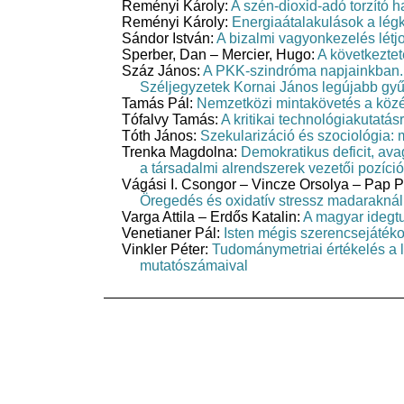
Reményi Károly:
A szén-dioxid-adó torzító 
Reményi Károly:
Energiaátalakulások a lég
Sándor István:
A bizalmi vagyonkezelés létj
Sperber, Dan – Mercier, Hugo:
A következtet
Száz János:
A PKK-szindróma napjainkban.
Széljegyzetek Kornai János legújabb gy
Tamás Pál:
Nemzetközi mintakövetés a köz
Tófalvy Tamás:
A kritikai technológiakutatásr
Tóth János:
Szekularizáció és szociológia: m
Trenka Magdolna:
Demokratikus deficit, ava
a társadalmi alrendszerek vezetői pozíci
Vágási I. Csongor – Vincze Orsolya – Pap Pé
Öregedés és oxidatív stressz madaraknál
Varga Attila – Erdős Katalin:
A magyar idegt
Venetianer Pál:
Isten mégis szerencsejátéko
Vinkler Péter:
Tudománymetriai értékelés a
mutatószámaival