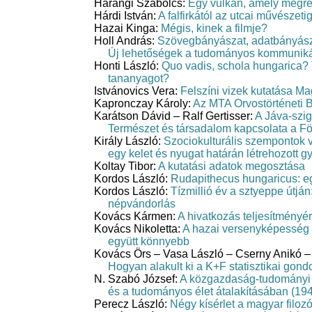
Harangi Szabolcs:
Egy vulkán, amely megren
Hárdi István:
A falfirkától az utcai művészetig
Hazai Kinga:
Mégis, kinek a filmje?
Holl András:
Szövegbányászat, adatbányászat
Új lehetőségek a tudományos kommunik
Honti László:
Quo vadis, schola hungarica? 
tananyagot?
Istvánovics Vera:
Felszíni vizek kutatása M
Kapronczay Károly:
Az MTA Orvostörténeti B
Karátson Dávid – Ralf Gertisser:
A Jáva-szig
Természet és társadalom kapcsolata a F
Király László:
Szociokulturális szempontok v
egy kelet és nyugat határán létrehozott
Koltay Tibor:
A kutatási adatok megosztása
Kordos László:
Rudapithecus hungaricus: eg
Kordos László:
Tízmillió év a sztyeppe útján
népvándorlás
Kovács Kármen:
A hivatkozás teljesítményér
Kovács Nikoletta:
A hazai versenyképesség 
együtt könnyebb
Kovács Örs – Vasa László – Cserny Anikó – 
Hogyan alakult ki a K+F statisztikai gon
N. Szabó József:
A közgazdaság-tudományi e
és a tudományos élet átalakításában (1
Perecz László:
Négy kísérlet a magyar filoz