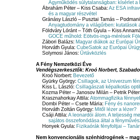
Agyműködés súlytalanságban: kísérlet a
Ábrahám Péter – Kiss Csaba:
Az ESA infravö
és a magyar részvétel
Gránásy László – Pusztai Tamás – Podmanic
Anyagtudomány a világűrben: kutatások 
Földváry Lóránt – Tóth Gyula – Kiss Annam
GOCE műhold: Eötvös-inga-mérések Föld
Zábori Balázs:
Magyar diákok az Európai Ű
Horváth Gyula:
CubeSatok az Európai Űrüg
Solymosi János:
Űrtávközlés
A Fény Nemzetközi Éve
Vendégszerkesztők: Kroó Norbert, Szabado
Kroó Norbert:
Bevezető
Gyürky György:
Csillagok, az Univerzum fén
Kiss L. László:
Csillagászati képalkotás opti
Kozma Péter – Janosov Milán – Petrik Péter
Krasznahorkay Attila:
Atommagfizika fénnye
Dombi Péter – Csete Mária:
Fény és nanore
Horváth Zoltán György:
Mitől lézer a lézer?
Csáji Attila:
A leonardói álom. A teljesség 
sajátos összefonódása által a fényművé
Honyek Gyula:
Fizikaórák fényfoltjai – Tan
Nem konvencionális szénhidrogének – mag