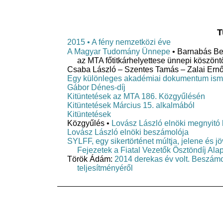
T
2015 • A fény nemzetközi éve
A Magyar Tudomány Ünnepe
• Barnabás Be
az MTA főtitkárhelyettese ünnepi köszönt
Csaba László – Szentes Tamás – Zalai Ern
Egy különleges akadémiai dokumentum ism
Gábor Dénes-díj
Kitüntetések az MTA 186. Közgyűlésén
Kitüntetések Március 15. alkalmából
Kitüntetések
Közgyűlés •
Lovász László elnöki megnyitó
Lovász László elnöki beszámolója
SYLFF, egy sikertörténet múltja, jelene és jö
Fejezetek a Fiatal Vezetők Ösztöndíj Alap
Török Ádám:
2014 derekas év volt. Beszám
teljesítményéről