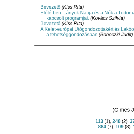
Bevezető
(Kiss Rita)
Előtérben. Lányok Napja és a Nők a Tudo
kapcsolt programjai.
(Kovács Szilvia)
Bevezető
(Kiss Rita)
A Kelet-európai Utógondozottakért és Lakóo
a tehetséggondozásban
(Bohoczki Judit)
(Gimes J
113
(1),
248
(2),
3
884
(7),
109
(8),