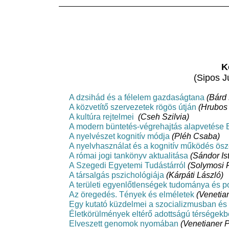
K
(Sipos J
A dzsihád és a félelem gazdaságtana
(Bárd 
A közvetítő szervezetek rögös útján
(Hrubos 
A kultúra rejtelmei
(Cseh Szilvia)
A modern büntetés-végrehajtás alapvetése
A nyelvészet kognitív módja
(Pléh Csaba)
A nyelvhasználat és a kognitív működés ös
A római jogi tankönyv aktualitása
(Sándor Is
A Szegedi Egyetemi Tudástárról
(Solymosi 
A társalgás pszichológiája
(Kárpáti László)
A területi egyenlőtlenségek tudománya és po
Az öregedés. Tények és elméletek
(Venetia
Egy kutató küzdelmei a szocializmusban é
Életkörülmények eltérő adottságú térségek
Elveszett genomok nyomában
(Venetianer P