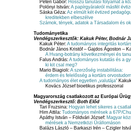
Péteri Gábor:
Hosszú tanulási folyamat a k
Polónyi István:
A papírgyárakról másfél évti
Sáska Géza:
Az elmúlt két évtized pedagóg
kreditekben elbeszélve
Számok, tények, adatok a Társadalom és ok
Tudományetika
Vendégszerkesztők: Kakuk Péter, Bodnár Já
Kakuk Péter:
A tudományos integritás kortá
Bodnár János Kristóf – Gajdos Ágoston – Ka
A Hvang-botrány következményei és tanu
Falus András:
A tudományos kutatás és a gy
ki kit csal meg?
Mario Biagioli:
A szerzőség instabilitása:
érdem és felelősség a kortárs orvostud
A tudományos élet egyetlen „valutája”
Kakuk 
Kovács József bioetikus professzorral
Magyarország csatlakozott az Európai Űrü
Vendégszerkesztő: B
oth Előd
Tari Fruzsina:
Hogyan lehet sikeres a csatl
Hirn Attila:
Tudományos mérések a 67P/Chu
Apáthy István – Földvári József:
Magyar közr
mérések a Nemzetközi Űrállomáson
Balázs László – Barkaszi Irén – Czigler Ist