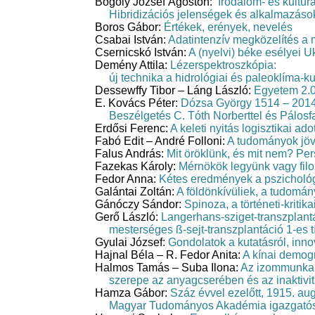
Bogoly József Ágoston:
Irodalom- és kultúr
Hibridizációs jelenségek és alkalmazáso
Boros Gábor:
Értékek, erények, nevelés
Csabai István:
Adatintenzív megközelítés 
Csernicskó István:
A (nyelvi) béke esélyei U
Demény Attila:
Lézerspektroszkópia:
új technika a hidrológiai és paleoklíma-ku
Dessewffy Tibor – Láng László:
Egyetem 2.0
E. Kovács Péter:
Dózsa György 1514 – 2014
Beszélgetés C. Tóth Norberttel és Pálosf
Erdősi Ferenc:
A keleti nyitás logisztikai ado
Fabó Edit – André Folloni:
A tudományok jöv
Falus András:
Mit öröklünk, és mit nem? Pers
Fazekas Károly:
Mérnökök legyünk vagy fil
Fedor Anna:
Kétes eredmények a pszicholó
Galántai Zoltán:
A földönkívüliek, a tudomán
Gánóczy Sándor:
Spinoza, a történeti-kritik
Gerő László:
Langerhans-sziget-transzplant
mesterséges ß-sejt-transzplantáció 1-es 
Gyulai József:
Gondolatok a kutatásról, inno
Hajnal Béla – R. Fedor Anita:
A kínai demog
Halmos Tamás – Suba Ilona:
Az izommunka 
szerepe az anyagcserében és az inaktiv
Hamza Gábor:
Száz évvel ezelőtt, 1915. au
Magyar Tudományos Akadémia igazgatós