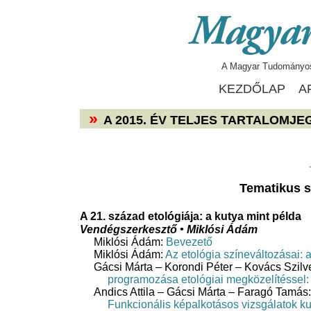
A Magyar Tudományos 
KEZDŐLAP
A
›
›
A 2015. ÉV TELJES TARTALOMJ
Tematikus s
A
21. század etológiája: a kutya mint példa
Vendégszerkesztő • Miklósi Ádám
Miklósi Ádám:
Bevezető
Miklósi Ádám:
Az etológia színeváltozásai:
Gácsi Márta – Korondi Péter – Kovács Szilv
programozása etológiai megközelítéssel: 
Andics Attila – Gácsi Márta – Faragó Tamás:
Funkcionális képalkotásos vizsgálatok k