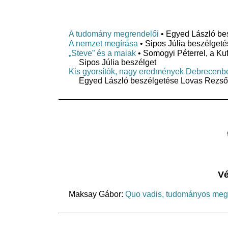
A tudomány megrendelői
• Egyed László be
A nemzet megírása
• Sipos Júlia beszélgeté
„Steve” és a maiak
• Somogyi Péterrel, a Kuff
Sipos Júlia beszélget
Kis gyorsítók, nagy eredmények Debrecenb
Egyed László beszélgetése Lovas Rezső
Vé
Maksay Gábor:
Quo vadis, tudományos me