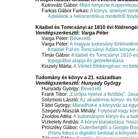
Kutrovátz Gábor:
Miért helyezte Kopernikus
Farkas Gábor Farkas:
A könyv, amelyet senk
Adalékok a heliocentrikus modellről folyta
Kitaibel és Tomcsányi az 1810 évi földreng
Vendégszerkesztő: Varga Péter
Varga Péter:
Bevezető
Varga Péter:
A magyar tudomány történeténe
Kitaibel Pál és Tomcsányi Ádám könyve a
Tímár Gábor:
Kitaibel és Tomcsányi 1810-e
topográfiai alapja és georeferálása
Kiszely Márta:
A Vértes földrengései: mi tört
Tudomány és könyv a 21. században
Vendégszerkesztő: Hunyady György
Hunyady György:
Bevezető
Frank Tibor:
„Európa nyelve a fordítás”. Jav
Solymosi László:
Az akadémiai könyv- és fol
Fábri György:
Maradhat-e a könyvtár az egy
Szegedy-Maszák Mihály:
Folyóirat vagy kö
Zsoldos Attila:
A tudományos könyv és a tud
Vizkelety András:
A könyv kialakulása, haszn
Prószéky Gábor:
Gutenbergtől a Google Boo
(Hány fokos a digitális fordulat a könyve