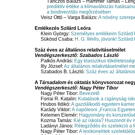
Tánczos Balázs – Hammer Tamás – Leng
prediktív értéke a klímaváltozás hatásai
a biodiverzitás megőrzésében
Veisz Ottó – Varga Balázs:
A növény szerepe
Emlékezés Szilárd Leóra
Klein György:
Személyes emlékeim Szilárd 
Sükösd Csaba:
H. G. Wells, jövünk! Szilár
Száz éves az általános relativitáselmélet
Vendégszerkesztő: Szabados László
Patkós András:
Egy klasszikus tökéletessé
Illy József:
Az általános relativitáselmélet 
Szabados B. László:
Száz éves az általános 
A
Társadalom és oktatás
könyvsorozat neg
Vendégszerkesztő:
Nagy Péter Tibor
Nagy Péter Tibor:
Bevezető
Forrai R. Katalin:
Kutatások a cigányság isk
Hrubos Ildikó:
A gazdálkodó egyetem karrier
Karády Viktor:
A napóleoni „Francia Egyetem
Kelemen Elemér:
Hagyomány és korszerűség?
Kozma Tamás:
Kié az iskola? Huszonöt év 
Ladányi János:
Rétegződés és szelekció a f
Nagy Péter Tibor:
A lexikonelitek szelektáló