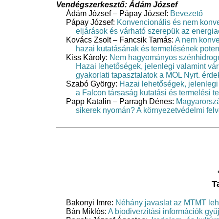
Vendégszerkesztő: Ádám József
Ádám József – Pápay József:
Bevezető
Pápay József:
Konvencionális és nem konven
eljárások és várható szerepük az energia
Kovács Zsolt – Fancsik Tamás:
A nem konve
hazai kutatásának és termelésének poten
Kiss Károly:
Nem hagyományos szénhidrogé
Hazai lehetőségek, jelenlegi valamint v
gyakorlati tapasztalatok a MOL Nyrt. érde
Szabó György:
Hazai lehetőségek, jelenleg
a Falcon társaság kutatási és termelési t
Papp Katalin – Parragh Dénes:
Magyarorszá
sikerek nyomán? A környezetvédelmi felv
T
Bakonyi Imre:
Néhány javaslat az MTMT leh
Bán Miklós:
A biodiverzitási információk gy