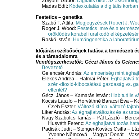
Zólyomi Gábor:
Digitális ókor: az asszíriológ
Madas Edit:
Kódexkutatás a digitális korban
Festetics – genetika
Szabó T. Attila:
Megjegyzések Robert J. Wood
Roger J. Wood:
Festetics Imre és a természe
öröklődés korabeli uralkodó elképzelésé
Raskó István:
Humángenetika a laboratórium
Időjárási szélsőségek hatása a természeti 
és a társadalomra
Vendégszerkesztők: Géczi János és Gelenc
Bevezető
Gelencsér András:
Az emberiség mint éghajl
Elekes Andrea – Halmai Péter:
Éghajlatvál
szén-dioxid-kibocsátású gazdaság vs. ga
ellentét?
Géczi János – Kamarás István:
Habituális v
Kocsis László – Horváthné Baracsi Éva – K
Cseh Eszter:
Változó klíma, változó fajta
Liker András:
Az éghajlatváltozás és az urba
Nagy Szabolcs Tamás – Pál László – Bercsé
Husvéth Ferenc:
Az éghajlatváltozás hat
Padisák Judit – Stenger-Kovács Csilla – Láz
Yvonne Němcová – Magyar Donát – Vass M