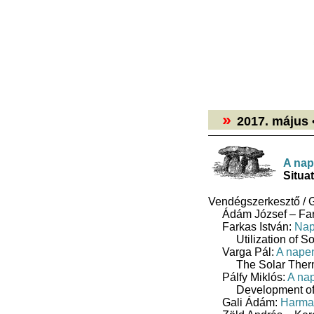
›
›
2017. máju
A nap
Situa
Vendégszerkesztő / G
Ádám József – Far
Farkas István:
Nap
Utilization of S
Varga Pál:
A napen
The Solar Ther
Pálfy Miklós:
A nap
Development of
Gali Ádám:
Harma