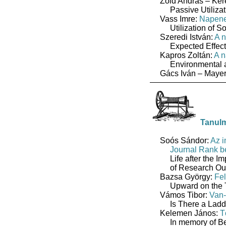
Zöld András – Kere
Passive Utiliza
Vass Imre:
Napener
Utilization of 
Szeredi István:
A n
Expected Effect
Kapros Zoltán:
A n
Environmental a
Gács Iván – Mayer
Tanul
Soós Sándor:
Az i
Journal Rank b
Life after the 
of Research Ou
Bazsa György:
Fel
Upward on the 
Vámos Tibor:
Van-
Is There a Ladd
Kelemen János:
T
In memory of Be