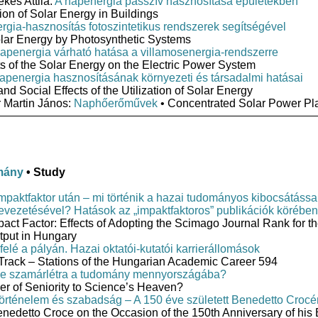
kes Attila:
A napenergia passzív hasznosítása épületekben
tion of Solar Energy in Buildings
gia-hasznosítás fotoszintetikus rendszerek segítségével
Solar Energy by Photosynthetic Systems
apenergia várható hatása a villamosenergia-rendszerre
s of the Solar Energy on the Electric Power System
apenergia hasznosításának környezeti és társadalmi hatásai
nd Social Effects of the Utilization of Solar Energy
 Martin János:
Naphőerőművek
• Concentrated Solar Power Pl
mány
• Study
mpaktfaktor után – mi történik a hazai tudományos kibocsátáss
evezetésével? Hatások az „impaktfaktoros” publikációk körében
Impact Factor: Effects of Adopting the Scimago Journal Rank for t
tput in Hungary
felé a pályán. Hazai oktatói-kutatói karrierállomások
Track – Stations of the Hungarian Academic Career 594
e szamárlétra a tudomány mennyországába?
er of Seniority to Science’s Heaven?
örténelem és szabadság – A 150 éve született Benedetto Croc
nedetto Croce on the Occasion of the 150th Anniversary of his 