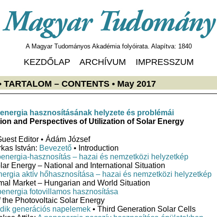
A Magyar Tudományos Akadémia folyóirata. Alapítva: 1840
KEZDŐLAP
ARCHÍVUM
IMPRESSZUM
s • TARTALOM
– CONTENTS • May 2017
energia hasznosításának helyzete és problémái
tion and Perspectives of Utilization of Solar Energy
uest Editor • Ádám József
kas István:
Bevezető
• Introduction
energia-hasznosítás – hazai és nemzetközi helyzetkép
olar Energy – National and International Situation
ergia aktív hőhasznosítása – hazai és nemzetközi helyzetkép
mal Market – Hungarian and World Situation
energia fotovillamos hasznosítása
 the Photovoltaic Solar Energy
dik generációs napelemek
• Third Generation Solar Cells