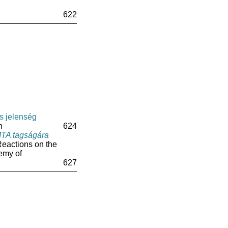
622
s jelenség
n
624
MTA tagságára
Reactions on the
emy of
627