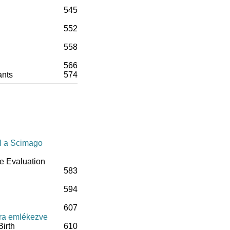
545
552
558
566
ants
574
al a Scimago
he Evaluation
583
594
607
éra emlékezve
Birth
610