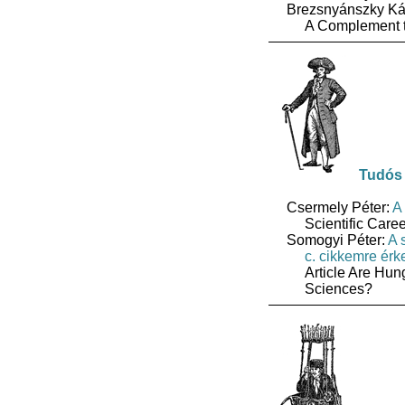
Brezsnyánszky Ká
A Complement to
Tudós
Csermely Péter:
A
Scientific Car
Somogyi Péter:
A 
c. cikkemre érk
Article Are Hu
Sciences?