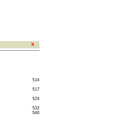
X
514
517
524
532
540