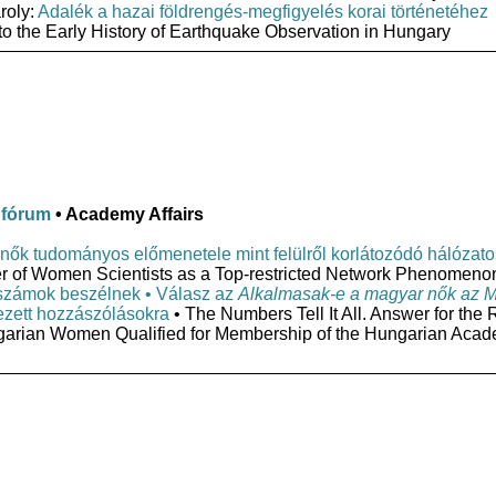
roly:
Adalék a hazai földrengés-megfigyelés korai történetéhez
 the Early History of Earthquake Observation in Hungary
 fórum
• Academy Affairs
 nők tudományos előmenetele mint felülről korlátozódó hálózato
eer of Women Scientists as a Top-restricted Network Phenomeno
számok beszélnek • Válasz az
Alkalmasak-e a magyar nők az 
ezett hozzászólásokra
• The Numbers Tell It All. Answer for the 
ngarian Women Qualified for Membership of the Hungarian Acad